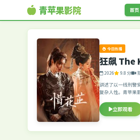
青苹果影院
首页
今日热播
狂飙 The 
2026
9.8 分
讲述了以一线刑警
复杂人性。青苹果
立即观看