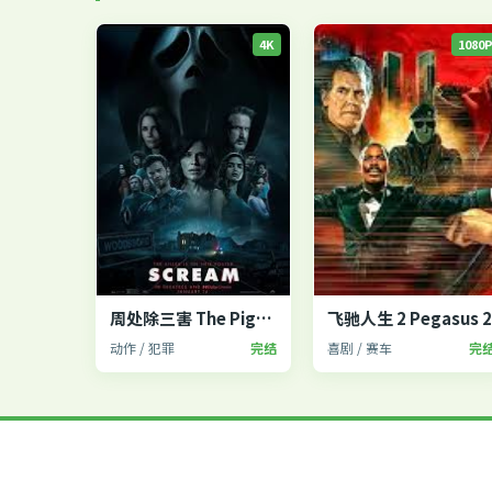
4K
1080
周处除三害 The Pig, the Snake and the Pigeon
飞驰人生 2 Pegasus 
动作 / 犯罪
完结
喜剧 / 赛车
完