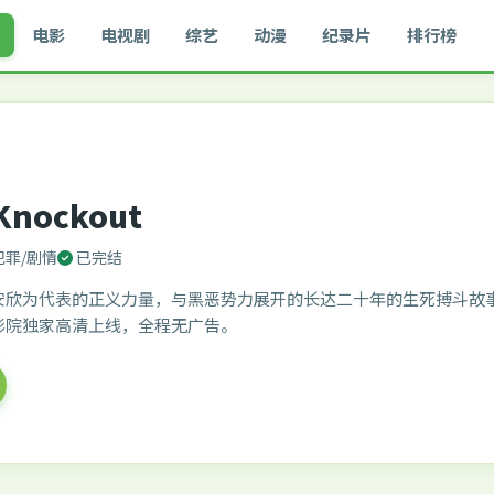
电影
电视剧
综艺
动漫
纪录片
排行榜
Knockout
犯罪/剧情
已完结
安欣为代表的正义力量，与黑恶势力展开的长达二十年的生死搏斗故
影院独家高清上线，全程无广告。