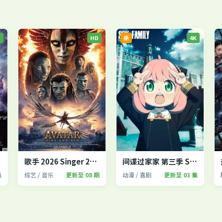
P
HD
新
4K
fe 2
歌手 2026 Singer 2026
间谍过家家 第三季 SPY×FAMILY
集
综艺 / 音乐
更新至 08 期
动漫 / 喜剧
更新至 03 集