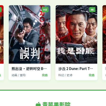
P
HD
4K
2
熊出没·逆转时空 Boonie Bears
沙丘 2 Dune: Part Two
结
动画 / 冒险
完结
科幻 / 史诗
完结
青苹果影院