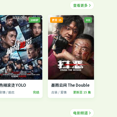
查看更多
1080P
更至 15
HD
热辣滚烫 YOLO
墨雨云间 The Double
剧情 / 励志
完结
古装 / 爱情
更新至 15 集
电影频道