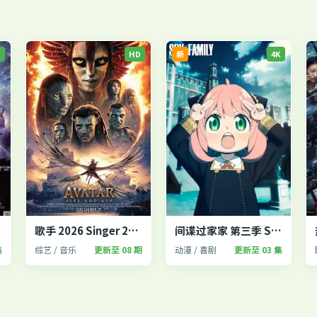
P
HD
新
4K
fe 2
歌手 2026 Singer 2026
间谍过家家 第三季 SPY×FAMILY
集
综艺 / 音乐
更新至 08 期
动漫 / 喜剧
更新至 03 集