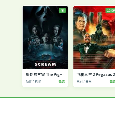
4K
1080
周处除三害 The Pig, the Snake and the Pigeon
飞驰人生 2 Pegasus 
动作 / 犯罪
完结
喜剧 / 赛车
完