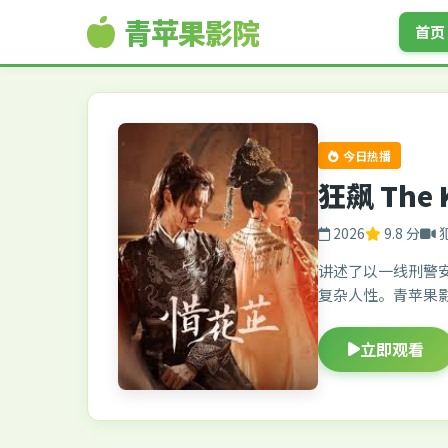
青苹果影院
首页
今日热播
狂飙 The 
2026
9.8 分
讲述了以一线刑警
复杂人性。青苹果
立即观看