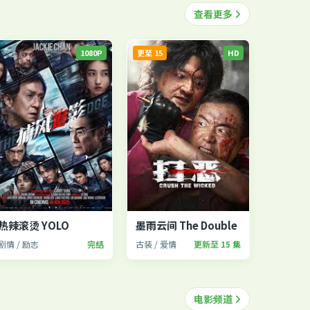
查看更多
1080P
更至 15
HD
热辣滚烫 YOLO
墨雨云间 The Double
剧情 / 励志
完结
古装 / 爱情
更新至 15 集
电影频道