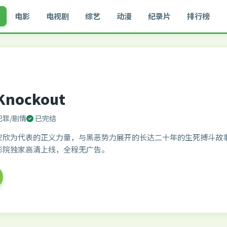
电影
电视剧
综艺
动漫
纪录片
排行榜
Knockout
犯罪/剧情
已完结
安欣为代表的正义力量，与黑恶势力展开的长达二十年的生死搏斗故
影院独家高清上线，全程无广告。