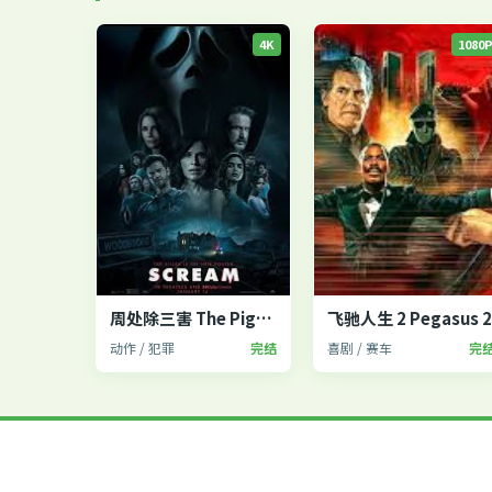
4K
1080
周处除三害 The Pig, the Snake and the Pigeon
飞驰人生 2 Pegasus 
动作 / 犯罪
完结
喜剧 / 赛车
完