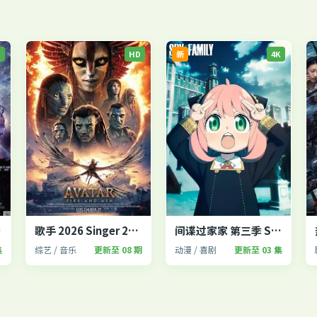
P
HD
新
4K
fe 2
歌手 2026 Singer 2026
间谍过家家 第三季 SPY×FAMILY
集
综艺 / 音乐
更新至 08 期
动漫 / 喜剧
更新至 03 集