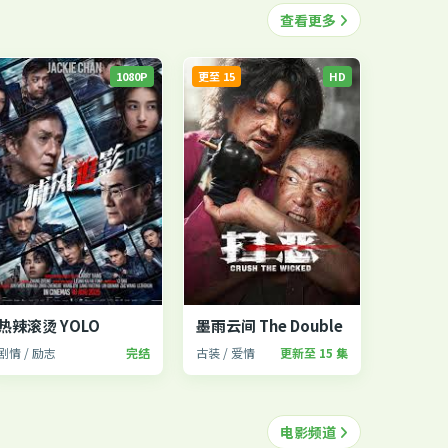
查看更多
1080P
更至 15
HD
热辣滚烫 YOLO
墨雨云间 The Double
剧情 / 励志
完结
古装 / 爱情
更新至 15 集
电影频道