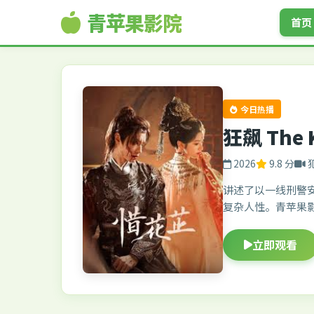
青苹果影院
首页
今日热播
狂飙 The 
2026
9.8 分
讲述了以一线刑警
复杂人性。青苹果
立即观看