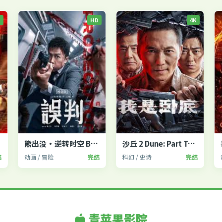
P
HD
4K
2
熊出没·逆转时空 Boonie Bears
沙丘 2 Dune: Part Two
结
动画 / 冒险
完结
科幻 / 史诗
完结
青苹果影院