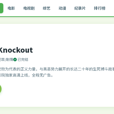
电影
电视剧
综艺
动漫
纪录片
排行榜
Knockout
犯罪/剧情
已完结
安欣为代表的正义力量，与黑恶势力展开的长达二十年的生死搏斗故
影院独家高清上线，全程无广告。