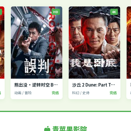
P
HD
4K
2
熊出没·逆转时空 Boonie Bears
沙丘 2 Dune: Part Two
结
动画 / 冒险
完结
科幻 / 史诗
完结
青苹果影院