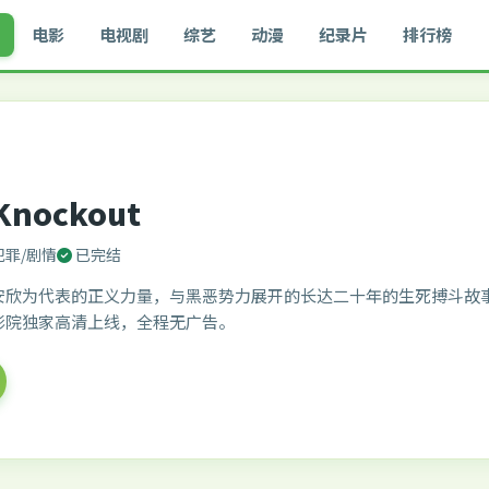
电影
电视剧
综艺
动漫
纪录片
排行榜
Knockout
犯罪/剧情
已完结
安欣为代表的正义力量，与黑恶势力展开的长达二十年的生死搏斗故
影院独家高清上线，全程无广告。