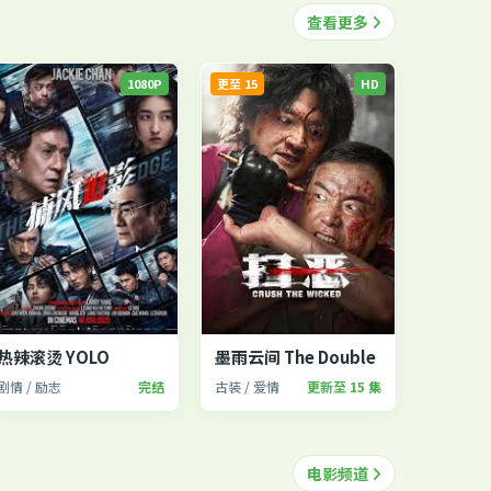
查看更多
1080P
更至 15
HD
热辣滚烫 YOLO
墨雨云间 The Double
剧情 / 励志
完结
古装 / 爱情
更新至 15 集
电影频道