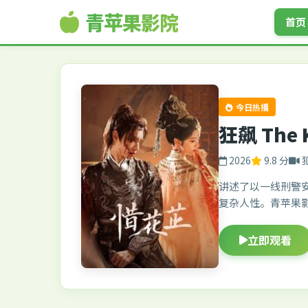
青苹果影院
首页
今日热播
狂飙 The 
2026
9.8 分
讲述了以一线刑警
复杂人性。青苹果
立即观看