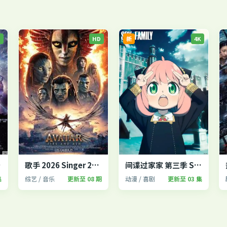
P
HD
新
4K
fe 2
歌手 2026 Singer 2026
间谍过家家 第三季 SPY×FAMILY
集
综艺 / 音乐
更新至 08 期
动漫 / 喜剧
更新至 03 集