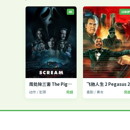
4K
1080
周处除三害 The Pig, the Snake and the Pigeon
飞驰人生 2 Pegasus 
动作 / 犯罪
完结
喜剧 / 赛车
完